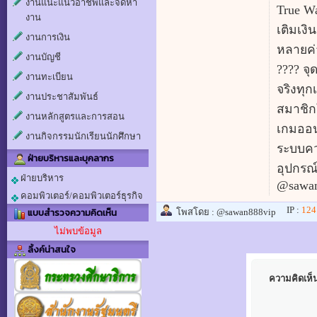
งานแนะแนวอาชีพและจัดหา
True W
งาน
เติมเง
งานการเงิน
หลายค่า
งานบัญชี
???? จุ
งานทะเบียน
จริงทุก
งานประชาสัมพันธ์
สมาชิก
งานหลักสูตรและการสอน
เกมออนไ
งานกิจกรรมนักเรียนนักศึกษา
ระบบคว
ฝ่ายบริหารและบุคลากร
อุปกรณ
ฝ่ายบริหาร
@sawan
คอมพิวเตอร์/คอมพิวเตอร์ธุรกิจ
IP :
124
แบบสำรวจความคิดเห็น
โพสโดย :
@sawan888vip
ไม่พบข้อมูล
ลิ้งค์น่าสนใจ
ความคิดเห็น