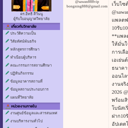
@sawan888vip
เว็บไซ
bongning888@gmail.com
@sawan
ดร.อิทธิ สีวันนู
ผู้รับใบอนุญาตวิทยาลัย
แพลตฟอร
เกี่ยวกับวิทยาลัย
10รับ1
ประวัติความเป็น
**แพลต
วิสัยทัศน์พันธกิจ
ให้มั่น
หลักสูตรการศึกษา
การเลื
ทำเนียบผู้บริหาร
เอเย่นต
คณะกรรมการสถานศึกษา
ธนาคารช
ปฏิทินกิจกรรม
ออนไลน์
ข้อมูลอาคารสถานที่
งานจริ
ข้อมูลสถานประกอบการ
2026 @
แผนที่วิทยาลัย
พร้อมสิ
หน่วยงานภายใน
โบนัสเ
งานศูนย์ข้อมูลและสารสนเทศ
ฝาก10รั
งานบริหารงานทั่วไป
อัปเดต